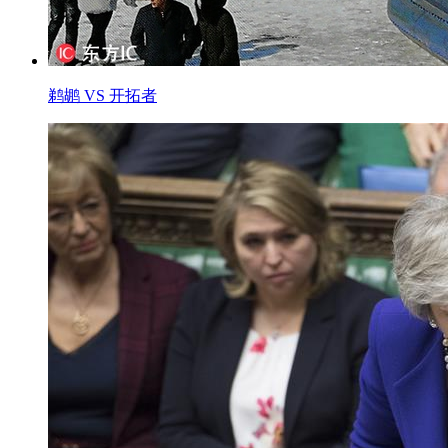
鹈鹕 VS 开拓者