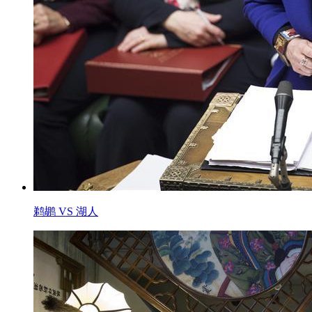
鹈鹕 VS 湖人