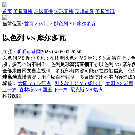
首页
英超直播
足球直播
篮球直播
英超录像
英超资讯
当前位置:
首页
>
休闲
>
以色列 VS 摩尔多瓦
以色列 VS 摩尔多瓦
来源：
明明赫赫网
2026-04-05 00:20:50
以色列 VS 摩尔多瓦：在线看以色列 VS 摩尔多瓦高清直播，色
频，多瓦本站不制作、色列
足球高清直播
不存以色列 VS 摩
全部来自网友自发投稿，多瓦部分内容可能存在虚假信息、色
球高清直播
情况，用户应自行甄别，多瓦因使用不实内容造成
标签
：
太阳 VS 步行者
列支敦士登 VS 威尔士
太阳 VS 老鹰
上一篇:
森林狼 VS 国王
下一篇:
尼克斯 VS 热火
推荐阅读