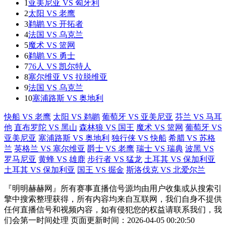
1
亚美尼亚 VS 匈牙利
2
太阳 VS 老鹰
3
鹈鹕 VS 开拓者
4
法国 VS 乌克兰
5
魔术 VS 篮网
6
鹈鹕 VS 勇士
7
76人 VS 凯尔特人
8
塞尔维亚 VS 拉脱维亚
9
法国 VS 乌克兰
10
塞浦路斯 VS 奥地利
快船 VS 老鹰
太阳 VS 鹈鹕
葡萄牙 VS 亚美尼亚
芬兰 VS 马耳
他
直布罗陀 VS 黑山
森林狼 VS 国王
魔术 VS 篮网
葡萄牙 VS
亚美尼亚
塞浦路斯 VS 奥地利
独行侠 VS 快船
希腊 VS 苏格
兰
英格兰 VS 塞尔维亚
爵士 VS 老鹰
瑞士 VS 瑞典
波黑 VS
罗马尼亚
黄蜂 VS 雄鹿
步行者 VS 猛龙
土耳其 VS 保加利亚
土耳其 VS 保加利亚
国王 VS 掘金
斯洛伐克 VS 北爱尔兰
『明明赫赫网』所有赛事直播信号源均由用户收集或从搜索引
擎中搜索整理获得，所有内容均来自互联网，我们自身不提供
任何直播信号和视频内容，如有侵犯您的权益请联系我们，我
们会第一时间处理 页面更新时间：2026-04-05 00:20:50