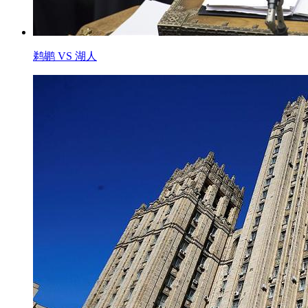
鹈鹕 VS 湖人