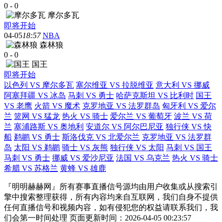
0
-
0
摩尔多瓦
即将开始
04-05
18:57
NBA
森林狼
0
-
0
国王
即将开始
以色列 VS 摩尔多瓦
塞尔维亚 VS 拉脱维亚
意大利 VS 挪威
阿塞拜疆 VS 冰岛
马刺 VS 勇士
哈萨克斯坦 VS 比利时
国王
VS 老鹰
火箭 VS 魔术
克罗地亚 VS 法罗群岛
匈牙利 VS 爱尔
兰
篮网 VS 猛龙
热火 VS 骑士
爱尔兰 VS 葡萄牙
波兰 VS 荷
兰
塞浦路斯 VS 奥地利
安道尔 VS 阿尔巴尼亚
独行侠 VS 快
船
鹈鹕 VS 勇士
斯洛伐克 VS 北爱尔兰
克罗地亚 VS 法罗群
岛
太阳 VS 鹈鹕
骑士 VS 灰熊
独行侠 VS 太阳
马刺 VS 国王
马刺 VS 勇士
挪威 VS 爱沙尼亚
法国 VS 乌克兰
热火 VS 骑士
希腊 VS 苏格兰
黄蜂 VS 雄鹿
『明明赫赫网』所有赛事直播信号源均由用户收集或从搜索引
擎中搜索整理获得，所有内容均来自互联网，我们自身不提供
任何直播信号和视频内容，如有侵犯您的权益请联系我们，我
们会第一时间处理 页面更新时间：2026-04-05 00:23:57