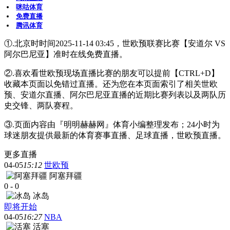
咪咕体育
免费直播
腾讯体育
①.北京时时间2025-11-14 03:45，世欧预联赛比赛【安道尔 VS
阿尔巴尼亚】准时在线免费直播。
②.喜欢看世欧预现场直播比赛的朋友可以提前【CTRL+D】
收藏本页面以免错过直播。还为您在本页面索引了相关世欧
预、安道尔直播、阿尔巴尼亚直播的近期比赛列表以及两队历
史交锋、两队赛程。
③.页面内容由『明明赫赫网』体育小编整理发布；24小时为
球迷朋友提供最新的体育赛事直播、足球直播，世欧预直播。
更多直播
04-05
15:12
世欧预
阿塞拜疆
0
-
0
冰岛
即将开始
04-05
16:27
NBA
活塞