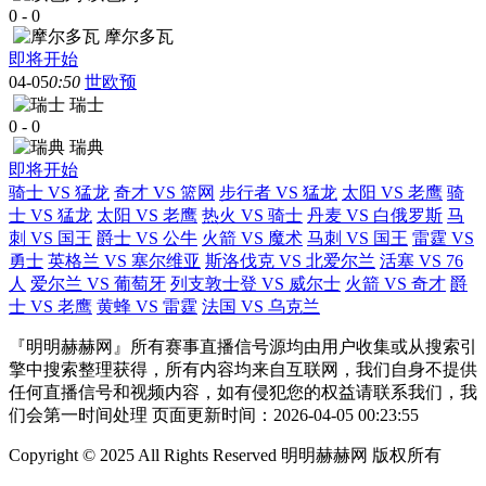
0
-
0
摩尔多瓦
即将开始
04-05
0:50
世欧预
瑞士
0
-
0
瑞典
即将开始
骑士 VS 猛龙
奇才 VS 篮网
步行者 VS 猛龙
太阳 VS 老鹰
骑
士 VS 猛龙
太阳 VS 老鹰
热火 VS 骑士
丹麦 VS 白俄罗斯
马
刺 VS 国王
爵士 VS 公牛
火箭 VS 魔术
马刺 VS 国王
雷霆 VS
勇士
英格兰 VS 塞尔维亚
斯洛伐克 VS 北爱尔兰
活塞 VS 76
人
爱尔兰 VS 葡萄牙
列支敦士登 VS 威尔士
火箭 VS 奇才
爵
士 VS 老鹰
黄蜂 VS 雷霆
法国 VS 乌克兰
『明明赫赫网』所有赛事直播信号源均由用户收集或从搜索引
擎中搜索整理获得，所有内容均来自互联网，我们自身不提供
任何直播信号和视频内容，如有侵犯您的权益请联系我们，我
们会第一时间处理 页面更新时间：2026-04-05 00:23:55
Copyright © 2025 All Rights Reserved 明明赫赫网 版权所有